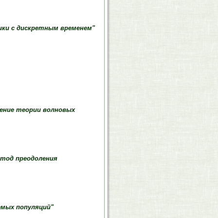
ики с дискретным временем"
нение теории волновых
етод преодоления
емых популяций"