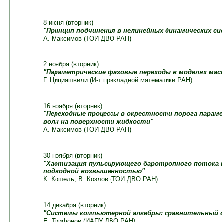
8 июня (вторник)
"Принцип подчинения в нелинейных динамических си
А. Максимов (ТОИ ДВО РАН)
2 ноября (вторник)
"Параметрические фазовые переходы в моделях мас
Г. Цициашвили (И-т прикладной математики РАН)
16 ноября (вторник)
"Переходные процессы в окрестности порога парам
волн на поверхности жидкости"
А. Максимов (ТОИ ДВО РАН)
30 ноября (вторник)
"Хаотизация пульсирующего баротропного потока
подводной возвышенностью"
К. Кошель, В. Козлов (ТОИ ДВО РАН)
14 декабря (вторник)
"Системы компьютерной алгебры: сравнительный 
Е. Трифонов (ИАПУ ДВО РАН)