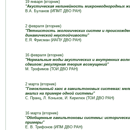
19 января (вторник)
"Акустическая нелинейность микронеоднородных ж
В.А. Буланов (ИПМТ ДВО РАН)
2 февраля (вторник)
"Пятнистость экологических систем и происхожден
динамической неустойчивости"
Е.Я. Фрисман (ИАПУ ДВО РАН)
16 февраля (вторник)
"Нормальные моды акустических и внутренних волн
сдвигом: регулярная теория возмущений"
М. Трофимов (ТОИ ДВО РАН)
2 марта (вторник)
"Гомоклинный хаос в гамильтоновых системах: мел
анализ на примере одной системы"
С. Пранц, Л. Коньков, И. Кирилюк (ТОИ ДВО РАН)
16 марта (вторник)
"
Обобщенные гамильтоновы системы: исторически
примеры"
Е. В. Трифонов (ИПМ ДВО РАН)