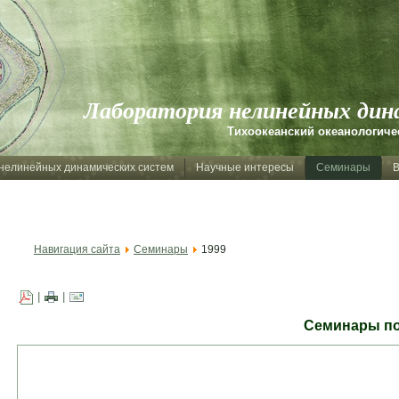
Лаборатория нелинейных дин
Тихоокеанский океанологичес
нелинейных динамических систем
Научные интересы
Семинары
В
Навигация сайта
Семинары
1999
|
|
Семинары по