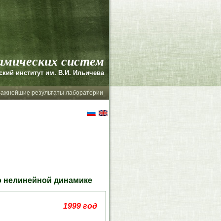
амических систем
кий институт им. В.И. Ильичева
ажнейшие результаты лаборатории
 нелинейной динамике
1999 год