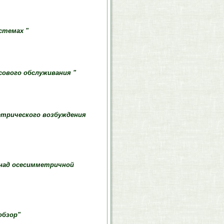
стемах "
сового обслуживания "
етрического возбуждения
 над осесимметричной
обзор"