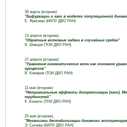
30 марта (вторник)
"Бифуркации и хаос в моделях популяционной динам
Е. Фрисман (ИАПУ ДВО РАН)
13 апреля (вторник)
"Обратные волновые задачи в случайных средах"
Б. Шевцов (ТОИ ДВО РАН)
27 апреля (вторник)
"Уравнение кинематических волн как основное урав
процессов"
В. Комаров (ТОИ ДВО РАН)
11 мая (вторник)
"Нетривиальные эффекты дискретизации (хаос). М
трудностей"
К. Кошель (ТОИ ДВО РАН)
25 мая (вторник)
"Механизмы дестабилизации динамики эксплуатиру
Э. Сычева (ИАПУ ДВО РАН)