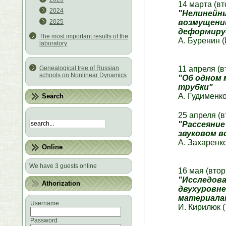
14 марта (вт
2024
"Нелинейн
возмущени
2025
деформиру
The most important results of the
А. Буренин
laboratory
11 апреля (в
Genealogical tree of Russian
schools on Nonlinear Dynamics
"Об одном 
трубки"
А. Гудименк
Search
25 апреля (в
"Рассеяние
звуковом в
А. Захаренк
Online
We have 3 guests online
16 мая (втор
"Исследова
Athorization
двухуровне
материала
Username
И. Кирилюк 
Password