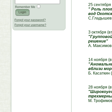
25 сентября 
Remember Me
" Роль пл
вод Охотск
С.Гладышев
Forgot your password?
Forgot your username?
3 октября (в
"Групповой
решение"
А. Максимов
14 ноября (в
"Аномальн
вблизи мор
Б. Касаткин
28 ноября (в
"Широкоуго
трехмерны
М. Трофимо