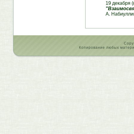
19 декабря (
"Взаимосв
А. Набиулли
Copy
Копирование любых материа