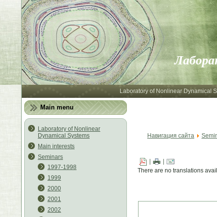
Лабора
Laboratory of Nonlinear Dynamical 
Main menu
Laboratory of Nonlinear
Dynamical Systems
Навигация сайта
Semi
Main interests
Seminars
|
|
1997-1998
There are no translations avai
1999
2000
2001
2002