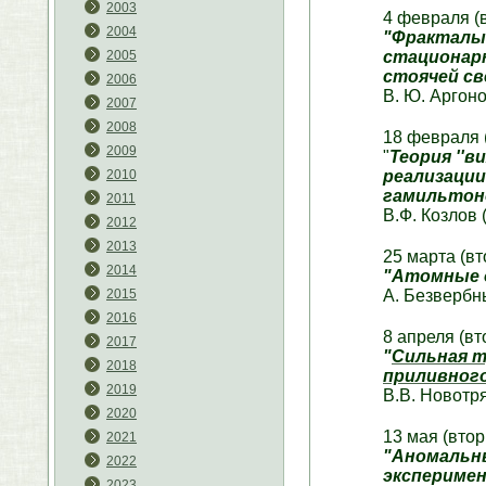
2003
4 февраля (
2004
"Фракталы 
стационар
2005
стоячей с
2006
В. Ю. Аргоно
2007
2008
18 февраля 
2009
"
Теория ''в
реализаци
2010
гамильтон
2011
В.Ф. Козлов 
2012
2013
25 марта (вт
2014
"Атомные 
А. Безвербн
2015
2016
8 апреля (вт
2017
"
Сильная т
2018
приливног
2019
В.В. Новотр
2020
13 мая (втор
2021
"Аномальны
2022
экспериме
2023