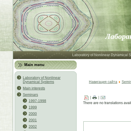
Лабора
Laboratory of Nonlinear Dynamical 
Main menu
Laboratory of Nonlinear
Dynamical Systems
Навигация сайта
Semi
Main interests
Seminars
|
|
1997-1998
There are no translations avai
1999
2000
2001
2002