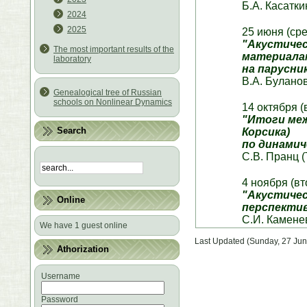
Б.А. Касатки
2024
2025
25 июня (ср
"Акустичес
The most important results of the
материалам
laboratory
на парусник
В.А. Булано
Genealogical tree of Russian
schools on Nonlinear Dynamics
14 октября (
"Итоги меж
Search
Корсика)
по динамич
С.В. Пранц 
4 ноября (вт
"Акустичес
Online
перспекти
С.И. Камене
We have 1 guest online
Last Updated (Sunday, 27 Jun
Athorization
Username
Password