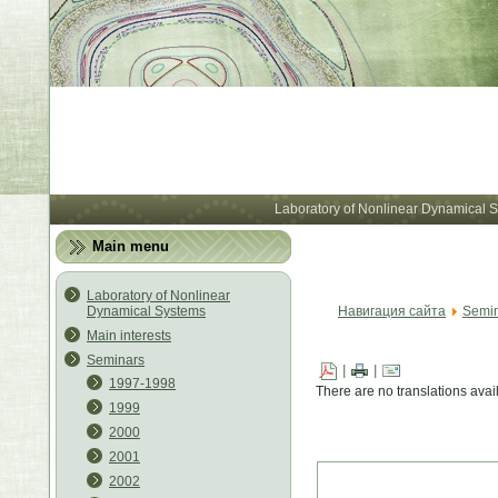
Лабора
Laboratory of Nonlinear Dynamical 
Main menu
Laboratory of Nonlinear
Dynamical Systems
Навигация сайта
Semi
Main interests
Seminars
|
|
1997-1998
There are no translations avai
1999
2000
2001
2002