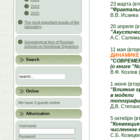
23 марта (вт
2024
"Фракталы 
2025
В.В. Исаева 
The most important results of the
20 апреля (в
laboratory
"Акустичес
А.С. Салома
Genealogical tree of Russian
schools on Nonlinear Dynamics
11 мая (вто
ДИНАМИКЕ
Search
"СОВРЕМЕ
(о книге "N
В.Ф. Козлов 
1 июня (втор
"Влияние г
Online
в модели
топографич
We have 3 guests online
Д.В. Степано
Athorization
5 октября (в
"Конвекция
Username
численное 
С.Б. Козицки
Password