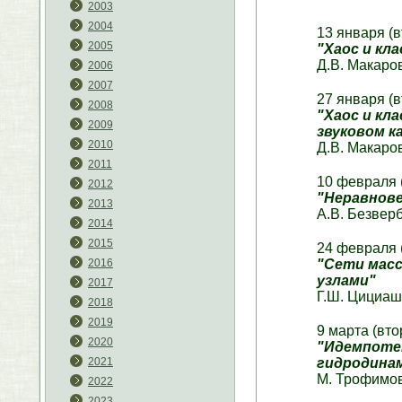
2003
2004
13 января (в
2005
"Хаос и кл
Д.В. Макаров
2006
2007
27 января (в
2008
"Хаос и кл
2009
звуковом к
2010
Д.В. Макаров
2011
10 февраля 
2012
"Неравнове
2013
А.В. Безвер
2014
2015
24 февраля 
"Сети масс
2016
узлами"
2017
Г.Ш. Цициаш
2018
2019
9 марта (вто
2020
"Идемпотен
гидродинам
2021
М. Трофимов
2022
2023