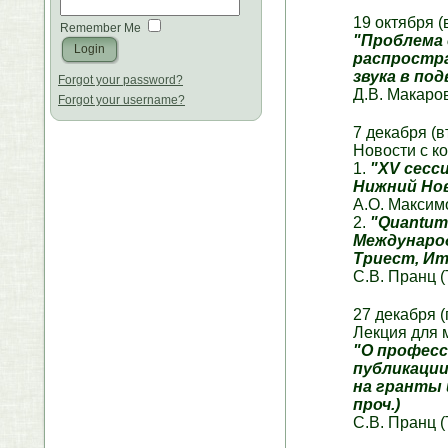
19 октября (
Remember Me
"Проблема 
распростр
звука в по
Forgot your password?
Д.В. Макаро
Forgot your username?
7 декабря (в
Новости с 
1.
"XV сесс
Нижний Но
А.О. Максим
2.
"Quantum 
Международ
Триест, Ит
С.В. Пранц 
27 декабря 
Лекция для 
"О професси
публикации
на гранты 
проч.)
С.В. Пранц 