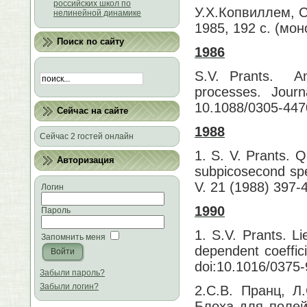
российских школ по
У.Х.Копвиллем, С
нелинейной динамике
1985, 192 с. (мо
Поиск по сайту
1986
S.V. Prants. An
processes. Jour
10.1088/0305-447
Сейчас на сайте
1988
Сейчас 2 гостей онлайн
1. S. V. Prants. 
Авторизация
subpicosecond spe
V. 21 (1988) 397-
Логин
1990
Пароль
1. S.V. Prants. L
Запомнить меня
dependent coeffi
doi:10.1016/0375
Забыли пароль?
Забыли логин?
2.С.В. Пранц, Л
Блоха для полей