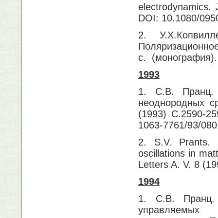
electrodynamics.
DOI: 10.1080/09
2. У.Х.Копви
Поляризационное 
с. (монография).
1993
1. С.В. Пранц.
неоднородных с
(1993) С.2590-25
1063-7761/93/080
2. S.V. Prants. 
oscillations in ma
Letters A. V. 8 (
1994
1. С.В. Пранц.
управляемых 