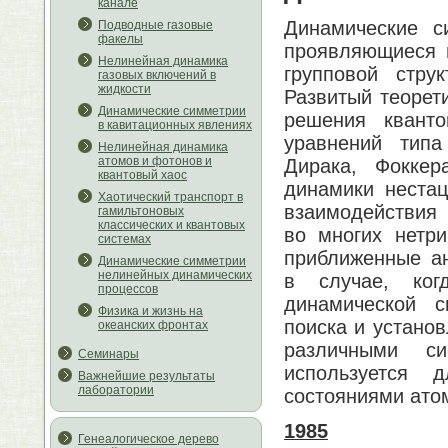
канале
Динамические с
Подводные газовые
факелы
проявляющиеся 
Нелинейная динамика
групповой стру
газовых включений в
жидкости
Развитый теорет
Динамические симметрии
решения кванто
в кавитационных явлениях
уравнений типа
Нелинейная динамика
атомов и фотонов и
Дирака, Фоккер
квантовый хаос
динамики нестац
Хаотический транспорт в
взаимодействия 
гамильтоновых
классических и квантовых
во многих нетр
системах
приближенные а
Динамические симметрии
нелинейных динамических
в случае, ког
процессов
динамической с
Физика и жизнь на
поиска и устано
океанских фронтах
различными с
Семинары
используется 
Важнейшие результаты
лаборатории
состояниями атом
1985
Генеалогическое дерево