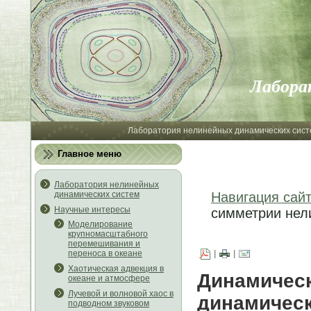
Лабора
Лаборатория нелинейных динамических сист
Главное меню
Лаборатория нелинейных
динамических систем
Навигация сай
Научные интересы
симметрии нел
Моделирование
крупномасштабного
перемешивания и
|
|
переноса в океане
Хаотическая адвекция в
Динамиче
океане и атмосфере
Лучевой и волновой хаос в
динамическ
подводном звуковом