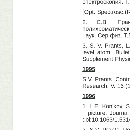
спектроскопия. Т.
[Opt. Spectrosc.(
2. С.В. Пран
полихроматическ
наук. Сер.физ. Т.
3. S. V. Prants, 
level atom. Bull
Supplement Physics
1995
S.V. Prants. Contr
Research. V. 1
1996
1. L.E. Kon'kov, S
picture. Journal
doi:10.1063/1.53
2. S.V. Prants. Po