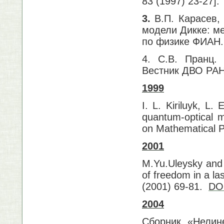
83 (1997) 23-27].
3.
В.П. Карасев,
модели Дикке: м
по физике ФИАН. 
4. С.В. Пранц.
Вестник ДВО РАН.
1999
I. L. Kiriluyk, L.
quantum-optical m
on Mathematical P
2001
M.Yu.Uleysky and S
of freedom in a la
(2001) 69-81.
DO
2004
Сборник «Нелин