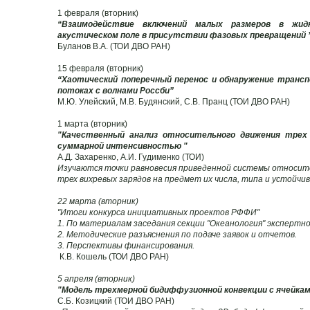
1 февраля (вторник)
“Взаимодействие включений малых размеров в жид
акустическом поле в присутствии фазовых превращений 
Буланов В.А. (ТОИ ДВО РАН)
15 февраля (вторник)
“Хаотический поперечный перенос и обнаружение транс
потоках с волнами Россби”
М.Ю. Улейский, М.В. Будянский, С.В. Пранц (ТОИ ДВО РАН)
1 марта (вторник)
"Качественный анализ относительного движения трех 
суммарной интенсивностью "
А.Д. Захаренко, А.И. Гудименко (ТОИ)
Изучаются точки равновесия приведенной системы относит
трех вихревых зарядов на предмет их числа, типа и устойчи
22 марта (вторник)
"Итоги конкурса инициативных проектов РФФИ"
1. По материалам заседания секции "Океанология" экспертно
2. Методические разъяснения по подаче заявок и отчетов.
3. Перспективы финансирования.
К.В. Кошель (ТОИ ДВО РАН)
5 апреля (вторник)
"Модель трехмерной бидиффузионной конвекции с ячейка
C.Б. Козицкий (ТОИ ДВО РАН)