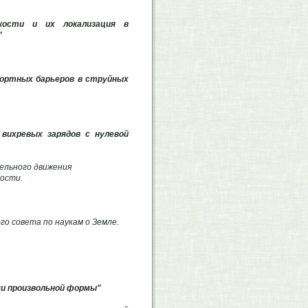
кости и их локализация в
”
портных барьеров в струйных
вихревых зарядов с нулевой
ельного движения
вости.
го совета по наукам о Земле.
ми произвольной формы"