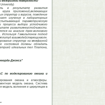
й межфазной поверхности"
University)
сть в результате развития
 круга приложений,включающих
ых структур и вирусов, поведение
скает изучение в лабораторных
испытывающий параметрическую
и процесса выбора устойчивого
ультате развитиянеустойчивости.
ется на анализе трех-волнового
. Используя Гамильтонов подход
амплитуд взаимодействующихволн.
рование структур на межфазной
ые состояния должны обладать
мметрией идеальных тел Платона,
ннарда-Джонса”
AC по моделированию океана и
ирования океана и атмосферы.
иментная модель океана. Система
я модель волнения и циркуляции в
”