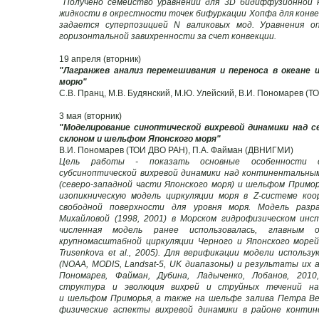
Получено семейство уравнений для 3D бидиффузионной 
жидкости в окрестности точек бифуркации Хопфа для конв
задается суперпозицией N валиковых мод. Уравнения 
горизонтальной завихренности за счет конвекции.
19 апреля (вторник)
"Лагранжев анализ перемешивания и переноса в океане 
морю"
С.В. Пранц, М.В. Будянский, М.Ю. Улейский, В.И. Пономарев (
3 мая (вторник)
"Моделирование синоптической вихревой динамики над 
склоном и шельфом Японского моря"
В.И. Пономарев (ТОИ ДВО РАН), П.А. Файман (ДВНИГМИ)
Цель работы - показать основные особенности 
субсиноптической вихревой динамики над континентальны
(северо-западной части Японского моря) и шельфом Приморь
изопикническую модель циркуляции моря в Z-системе ко
свободной поверхности для уровня моря. Модель разр
Михайловой (1998, 2001) в Морском гидрофизическом инс
численная модель ранее использовалась, главным о
крупномасштабной циркуляции Черного и Японского морей 
Trusenkova et al., 2005). Для верификации модели исполь
(NOAA, MODIS, Landsat-5, UK диапазоны) и результаты их
Пономарев, Файман, Дубина, Ладыченко, Лобанов, 2010,
структура и эволюция вихрей и струйных течений н
и шельфом Приморья, а также на шельфе залива Петра В
физические аспекты вихревой динамики в районе контин