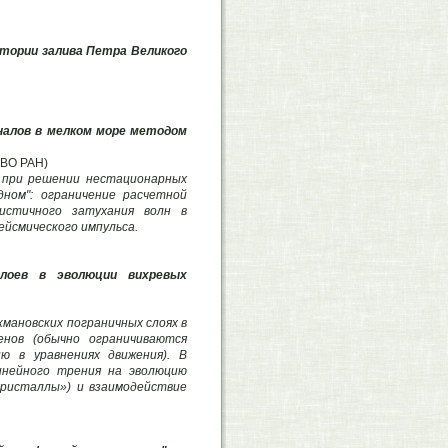
атории залива Петра Великого
налов в мелком море методом
ДВО РАН)
 при решении нестационарных
дном": ограничение расчетной
истичного затухания волн в
ейсмического импульса.
слоев в эволюции вихревых
мановских пограничных слоях в
енов (обычно ограничиваются
ю в уравнениях движения). В
инейного трения на эволюцию
 кристаллы») и взаимодействие