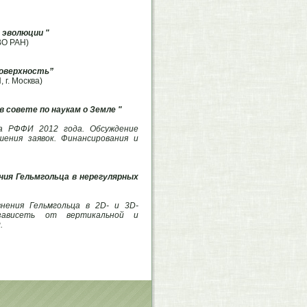
 эволюции "
ДВО РАН)
поверхность”
 г. Москва)
 совете по наукам о Земле "
са РФФИ 2012 года. Обсуждение
ения заявок. Финансирования и
ния Гельмгольца в нерегулярных
внения Гельмгольца в 2D- и 3D-
зависеть от вертикальной и
.