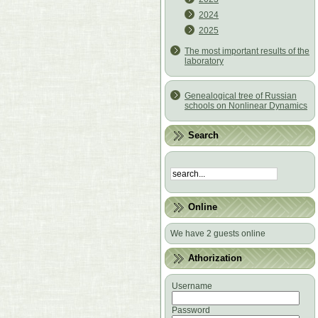
2024
2025
The most important results of the
laboratory
Genealogical tree of Russian
schools on Nonlinear Dynamics
Search
Online
We have 2 guests online
Athorization
Username
Password