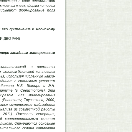
конвекции в слое несжимаемой
ективных ячеек, форма которых
описывают формирование поля
и его применение к Японскому
ТОИ ДВО РАН)
северо-западным материковым
синоптической и элементы
м склоном Японской котловины
я, используя численную квази-
ординат с граничным условием
аботана Н.Б. Шапиро и Э.Н.
титуте (г. Севастополь). Эта
бразом, для моделирования
(Ponоmаrev, Трусенкова, 2000,
зуются спутниковые наблюдения
 анализа из совместной работы
 2011). Показаны генерация,
ад континентальным склоном
еликого. Отмечаются основные
ентального склона котловина