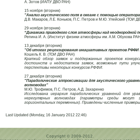
А. Зотов (ИАПУ ДВО РАН)
15 ноября (вторник)
"Анализ акустического поля в океане с помощью оператора
Д.В. Макаров, Л.Е. Коньков, П.С. Петров и М.Ю. Улейский (ТОИ 
29 ноября (вторник)
“Динамика приводного слоя атмосферы над неоднородной 
Репина И. А. (Институт физики атмосферы им. А.М. Обухова РАН,
13 декабря (вторник)
"Об итогах рецензирования инициативных проектов РФФИ в
Кошель К. В. (ТОИ ДВО РАН)
Краткий обзор заявок и поддержанных проектов конкур
достоинств и недостатков заявок, возможные пути улучш
перспективы некоторых конкурсов РФФИ.
.
27 декабря (вторник)
"Параболические аппроксимации для акустического уравне
волноводах"
М.Ю. Трофимов, П.С. Петров, А.Д. Захаренко
Исследована иерархия параболических уравнений для ура
нерегулярных волноводах (параметры среды могут 
горизонтальных переменных). Приведены численные примеры
Last Updated (Monday, 16 January 2012 22:46)
Copyright © 2009-2012.