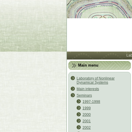
Lab
Main menu
Laboratory of Nonlinear
Dynamical Systems
Main interests
Seminars
1997-1998
1999
2000
2001
2002