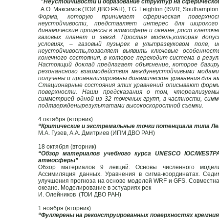
"Неустойчивости и образование структур на сферическо
А.О. Максимов (ТОИ ДВО РАН), T.G. Leighton (ISVR, Southampton 
Форма, которую принимает сферическая поверхно
неустойчивости, представляет интерес для широкого
динамические процессы в атмосфере и океане, рост клеточн
газовых планет и звезд. Простая модель,которая допу
условиях, – газовый пузырек в ультразвуковом поле, 
неустойчивость,позволяет выявить ключевые особенност
конечного состояния, в которое переходит система в рез
Настоящий доклад предлагает объяснение, которое базиру
резонансного взаимодействия междунеустойчивыми модами
получены и проанализированы динамические уравнения для 
Стационарные состояния этих уравнений описывают форми
поверхности. Наши предсказания о том, чтореализуем
симметрией одной из 32 точечных групп, в частности, си
подтвержденырезультатами высокоскоростной съемки.
4 октября (вторник)
“Критические и экстремальные точки потенциала типа Ле
М.А. Гузев, А.А. Дмитриев (ИПМ ДВО РАН)
18 октября (вторник)
“Обзор материалов учебного курса UNESCO IOC/WESTP
атмосферы”
Обзор материалов 9 лекций: Основы численного модел
Ассимиляция данных. Уравнения в сигма-координатах. Сед
улучшения прогноза на основе моделей WRF и GFS. Совместна
океане. Моделирование в эстуариях рек
И. Олейников (ТОИ ДВО РАН)
1 ноября (вторник)
“Фуллерены на реконструированных поверхностях кремния