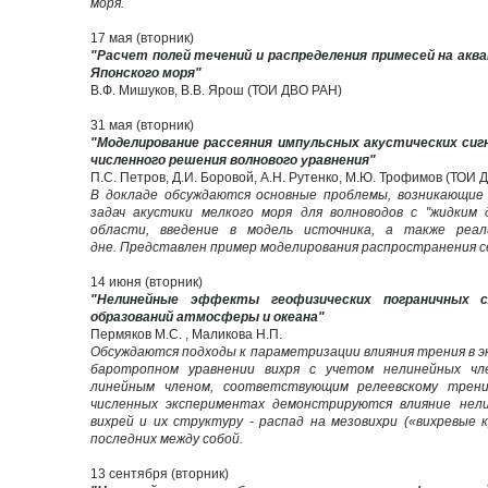
моря.
17 мая (вторник)
"Расчет полей течений и распределения примесей на акв
Японского моря"
В.Ф. Мишуков, В.В. Ярош (ТОИ ДВО РАН)
31 мая (вторник)
"Моделирование рассеяния импульсных акустических сиг
численного решения волнового уравнения"
П.С. Петров, Д.И. Боровой, А.Н. Рутенко, М.Ю. Трофимов (ТОИ 
В докладе обсуждаются основные проблемы, возникающие
задач акустики мелкого моря для волноводов с "жидким 
области, введение в модель источника, а также реал
дне. Представлен пример моделирования распространения с
14 июня (вторник)
"Нелинейные эффекты геофизических пограничных 
образований атмосферы и океана"
Пермяков М.С. , Маликова Н.П.
Обсуждаются подходы к параметризации влияния трения в эк
баротропном уравнении вихря с учетом нелинейных чл
линейным членом, соответствующим релеевскому трени
численных экспериментах демонстрируются влияние нел
вихрей и их структуру - распад на мезовихри («вихревые
последних между собой.
13 сентября (вторник)