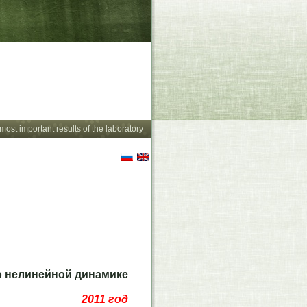
амических систем
кий институт им. В.И. Ильичева
most important results of the laboratory
 нелинейной динамике
2011 год