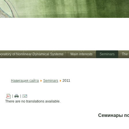
Лаборатория нелинейных дин
Тихоокеанский океанологичес
oratory of Nonlinear Dynamical Systems
Main interests
Seminars
The 
Навигация сайта
Seminars
2011
|
|
There are no translations available.
Семинары по