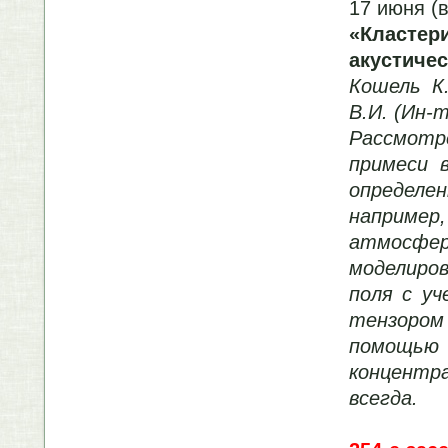
17 июня (
«Класте
акустиче
Кошель К
В.И. (Ин-
Рассмот
примеси 
определ
наприме
атмосф
моделиро
поля с уч
тензором
помощью 
концентр
всегда.