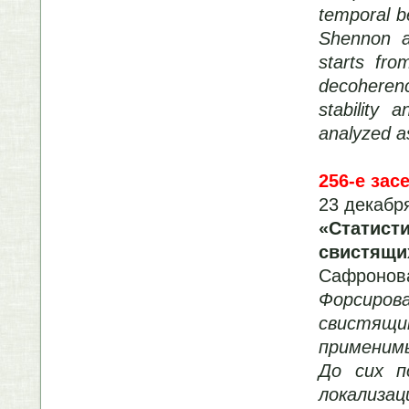
temporal be
Shennon a
starts fr
decoherenc
stability 
analyzed as
256-е зас
23 декабря
«Статист
свистящи
Сафронов
Форсиро
свистящ
применим
До сих п
локализа