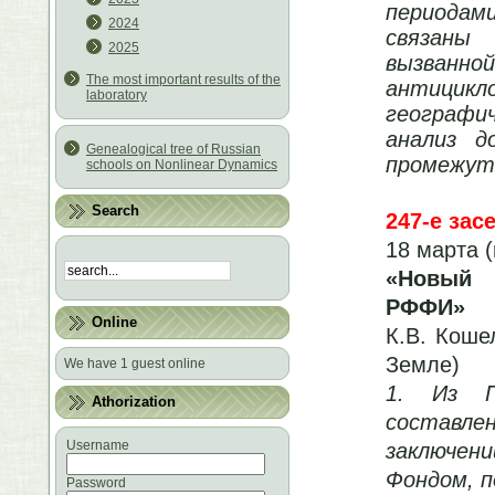
периодами
2024
связаны
2025
вызванн
The most important results of the
антицикл
laboratory
географи
анализ д
Genealogical tree of Russian
промежуто
schools on Nonlinear Dynamics
Search
247-е зас
18 марта (
«Новый 
РФФИ»
Online
К.В. Коше
Земле)
We have 1 guest online
1. Из П
Athorization
составл
Username
заключе
Фондом,
п
Password