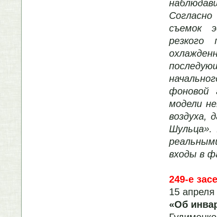
наблюдав
Соглас
съемок
резкого
охлажде
послед
начально
фоновой 
модели н
воздуха, 
Шульца».
реальны
входы в ф
249-е зас
15 апреля 
«Об инва
Гудименк