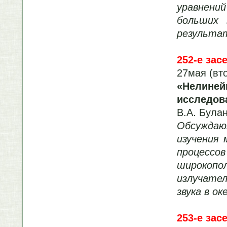
уравнений
больших 
результат
252-е зас
27мая (вт
«Нелин
исследов
В.А. Була
Обсуждаю
изучения
процессов
широкоп
излучател
звука в ок
253-е зас