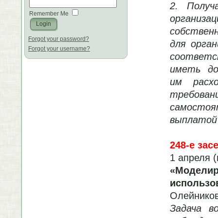
2. Полу
Remember Me
организа
собствен
Forgot your password?
для
орган
Forgot your username?
соответс
иметь до
им
рас
требован
самостоя
выплато
248-е зас
1 апреля (
«Модели
использо
Олейников
Задача в