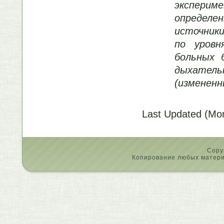
эксперим
определе
источники
по уровн
больных 
дыхател
(измененн
Last Updated (Mo
Copy
Копирование любых материа