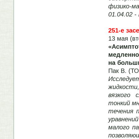
физико-
01.04.02 
251-е зас
13 мая (вт
«Асимп
медленно
на больш
Пак В. (Т
Исследу
жидкост
вязкого 
тонкий мн
течения 
уравнени
малого п
позволяю