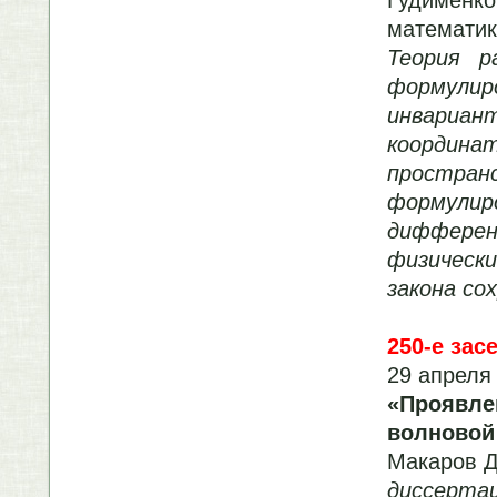
математик
Теория р
формулир
инва
коорди
простран
формулир
диффере
физическ
закона со
250-е зас
29 апреля 
«Проявле
волновой
Макаров Д
диссерта