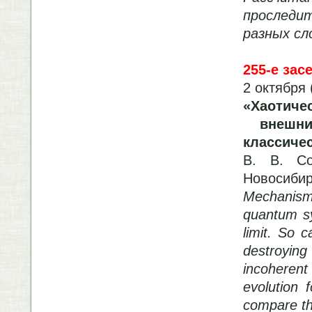
проследи
разных сл
255-е зас
2 октября 
«Хаотиче
внешний
классичес
В. В. Со
Новосиби
Mechanisms
quantum sy
limit. So c
destroyin
incoherent
evolution
compare t