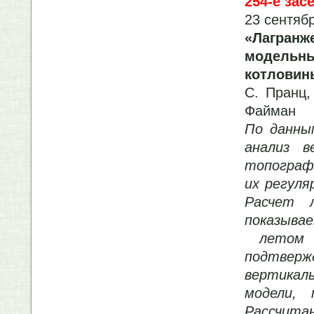
254-е зас
23 сентябр
«Лагран
модельн
котловин
С. Пранц,
Файман
По данны
анализ в
топограф
их регуля
Расчет 
показывае
летом и
подтверж
вертика
модели, т
Рассчи