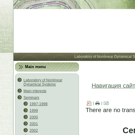
Лабора
Laboratory of Nonlinear Dynamical 
Main menu
Laboratory of Nonlinear
Dynamical Systems
Навигация сай
Main interests
Seminars
|
|
1997-1998
There are no trans
1999
2000
2001
Се
2002