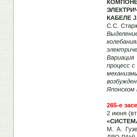
КОМПОН
ЭЛЕКТР
КАБЕЛЕ 
С.С. Стар
Выделени
колебани
электриче
Вариация
процесс 
механиз
возбужд
Японском
265-е зас
2 июня (в
«СИСТЕМ
М. А. Гуз
ДВО РАН)