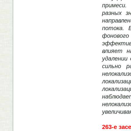
примеси.
разных з
направлен
потока. 
фоновог
эффективе
влияет н
удалении
сильно р
нелокали
локализац
локализ
наблюда
нелокали
увеличива
263-е зас