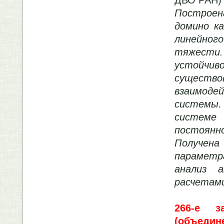
Построе
домино к
линейног
тяжести
устойчив
существо
взаимоде
системы.
системе 
постоян
Получен
параметр
анализ а
расчетам
266-е з
(объедин