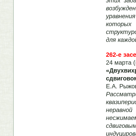
этих зад
возбужде
уравнени
которых
структур
для каждо
262-е зас
24 марта (
«Двухви
сдвигово
Е.А. Рыжо
Рассма
квазипер
неравной
несжимае
сдвиговы
индуциро