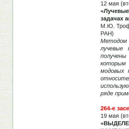
12 мая (вт
«Лучевы
задачах а
М.Ю. Троф
РАН)
Методом
лучевые 
получены
которым
модовых 
относите
использу
ряде прим
264-е зас
19 мая (вт
«ВЫДЕЛ