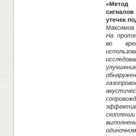
«Метод 
сигнало
утечек п
Максимов 
На протя
во вре
использо
исследо
улучшени
обнаруже
газопров
акустичес
сопровож
эффекти
скоплен
выполнен
одиночн