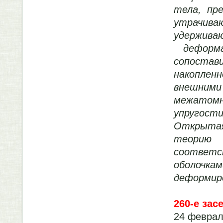
тела, пр
утрачи
удержи
деформац
сопостави
накопле
внешни
межатом
упругости
Открытая
теорию
соответ
оболочк
деформиро
260-е зас
24 феврал