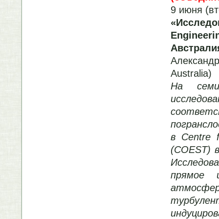
9 июня (вт
«Исслед
Engineer
Австрали
Александр
Australia)
На семи
исслед
соотве
погрансло
в Centre 
(COEST) в
Исследов
прямое и
атмосфер
турбул
индуциро