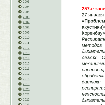
2003
2004
257-е зас
2005
27 января 
2006
«Пробле
2007
акустики)
2008
Коренбау
2009
2010
Респират
2011
методов
2012
дыхатель
2013
легких. 
2014
механиз
2015
распрост
2016
2017
обработ
2018
датчики,
2019
респира
2020
неяснос
2021
дыхательн
2022
2023