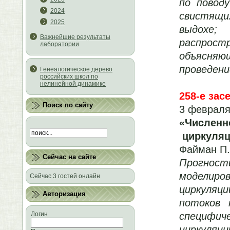
по повод
2024
свистящи
2025
выдохе
Важнейшие результаты
распрос
лаборатории
объясня
проведени
Генеалогическое дерево
российских школ по
нелинейной динамике
258-е зас
Поиск по сайту
3 февраля
«Численн
циркуляц
Файман П
Сейчас на сайте
Прогност
моделиро
Сейчас 3 гостей онлайн
циркуляц
Авторизация
потоков 
специфи
Логин
циркуля