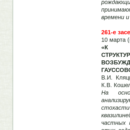
рождающ
принима
времени и
261-е зас
10 марта (
«К С
СТРУКТ
ВОЗБУЖ
ГАУССОВ
В.И. Кляц
К.В. Коше
На осно
анализ
стохасти
квазилин
частных 