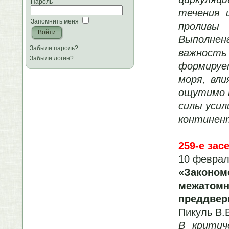
Пароль
течения 
Запомнить меня
проливы
Выполнен
Забыли пароль?
важность
Забыли логин?
формируе
моря, вл
ощутимо 
силы усил
континен
259-е зас
10 феврал
«Законом
межатом
преддвер
Пикуль В
В критич