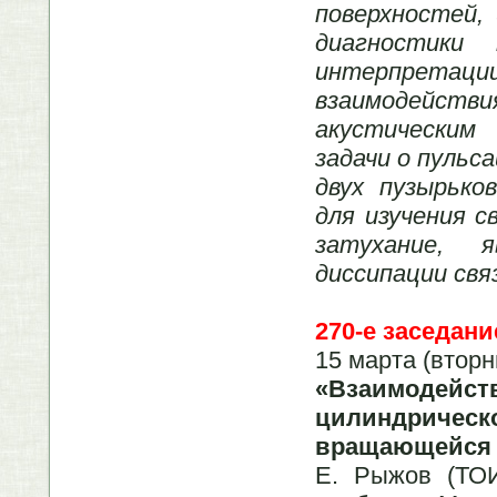
поверхностей,
диагностики
интерпретаци
взаимодействи
акустическим
задачи о пульс
двух пузырько
для изучения с
затухание, 
диссипации свя
270-е заседани
15 марта (вторн
«Взаимодейс
цилиндричес
вращающейся 
Е. Рыжов (ТО