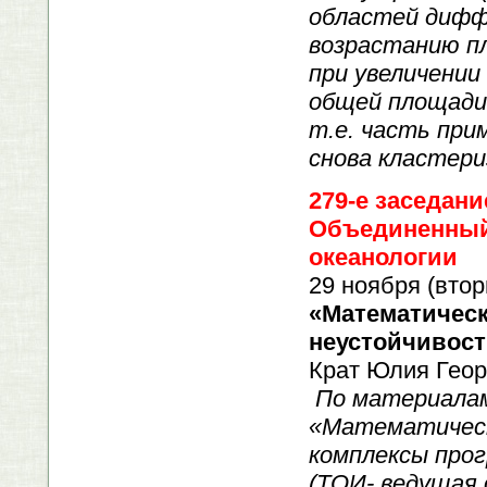
областей дифф
возрастанию п
при увеличении
общей площади
т.е. часть при
снова кластери
279
-
е заседани
Объединенный
океанологии
29 ноября (втор
«Математичес
неустойчивост
Крат Юлия Геор
По материалам
«Математическ
комплексы про
(ТОИ- ведущая 