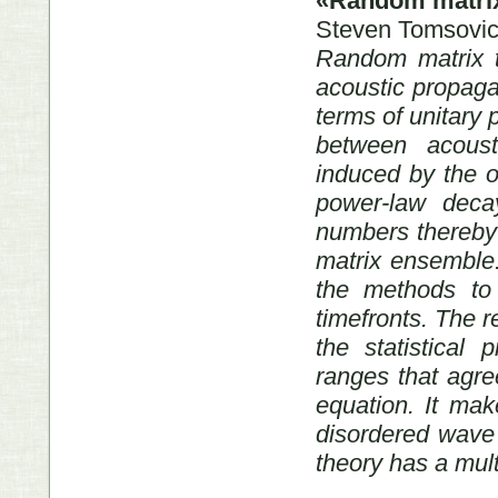
«Random matrix 
Steven Tomsovic
Random matrix t
acoustic propaga
terms of unitary 
between acoust
induced by the o
power-law deca
numbers thereby
matrix ensemble.
the methods to 
timefronts. The r
the statistical 
ranges that agre
equation. It mak
disordered wave
theory has a mul