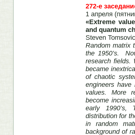
272-е заседани
1 апреля (пятни
«Extreme value
and quantum ch
Steven Tomsovic
Random matrix t
the 1950’s. Now
research fields.
became inextricab
of chaotic syst
engineers have b
values. More re
become increasin
early 1990’s, 
distribution for 
in random matr
background of ra