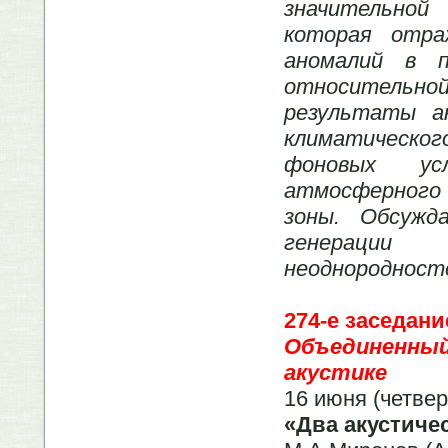
значительно
которая отра
аномалий в п
относитель
результаты а
климатическог
фоновых усл
атмосферного 
зоны. Обсужд
генерации
неоднородност
274-е заседани
Объединенны
акустике
16 июня (четвер
«Два акустиче