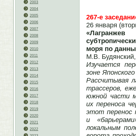
2003
2004
267-е заседани
2005
2006
26 января (втор
2007
«Лагранжев
2008
субтропическ
2009
моря по данн
2010
М.В. Будянский
2011
2012
Изучается пер
2013
зоне Японского
2014
Рассчитывая л
2015
трассеров, еже
2016
южной части 
2017
их переноса ч
2018
2019
этот перенос 
2020
и «барьерами
2021
локальным пол
2022
ворота проход
2023