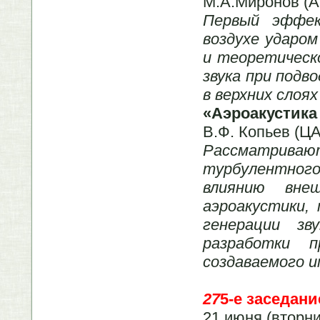
М.А.Миронов (А
Первый эффек
воздухе ударом
и теоретическ
звука при подв
в верхних слоях
«Аэроакустика
В.Ф. Копьев (ЦА
Рассматрив
турбулентного
влиянию вне
аэроакустики,
генерации з
разработки п
создаваемого 
27
5-е заседани
21 июня (вторни