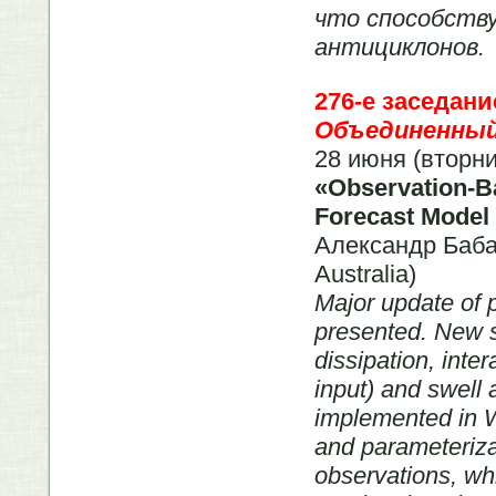
что способств
антициклонов.
276-е заседан
Объединенный 
28 июня (вторни
«Observation-Ba
Forecast Mode
Александр Бабан
Australia)
Major update of p
presented. New s
dissipation, inte
input) and swell
implemented in
and parameteriza
observations, wh