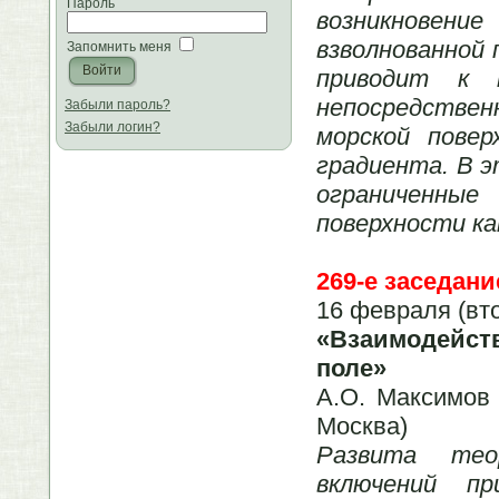
Пароль
возникновение
взволнованной 
Запомнить меня
приводит к 
непосредстве
Забыли пароль?
Забыли логин?
морской пове
градиента. В 
ограниченны
поверхности ка
269-е заседани
16 февраля (вт
«Взаимодейст
поле»
А.О. Максимов
Москва)
Развита тео
включений п