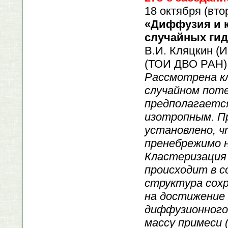
18 октября (вто
«Диффузия и к
случайных гид
В.И. Кляцкин (И
(ТОИ ДВО РАН)
Рассмотрена к
случайном поте
предполагаетс
изотропным. П
установлено, ч
пренебрежимо н
Кластеризация 
происходит в 
структура сохр
на достижение
диффузионного
массу примеси 