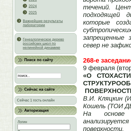
течений. Цен
2024
2025
подходящей д
которые созд
Важнейшие результаты
лаборатории
субтропических
запрещенные з
Генеалогическое дерево
север не зафикс
российских школ по
нелинейной динамике
268-е заседани
Поиск по сайту
9 февраля (вто
«О СТОХАСТ
СТРУКТУР
ПОВЕРХНОСТ
Сейчас на сайте
В.И. Кляцкин (
Сейчас 1 гость онлайн
Кошель (ТОИ Д
Авторизация
На основе 
анализирует
Логин
поверхност