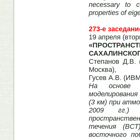
necessary to c
properties of eig
273-е заседани
19 апреля (втор
«ПРОСТРАН
САХАЛИНСКОГ
Степанов Д.В. 
Москва),
Гусев А.В. (ИВМ
На основе д
моделирования 
(3 км) при атм
2009 гг.) 
пространстве
течения (ВСТ
восточного по