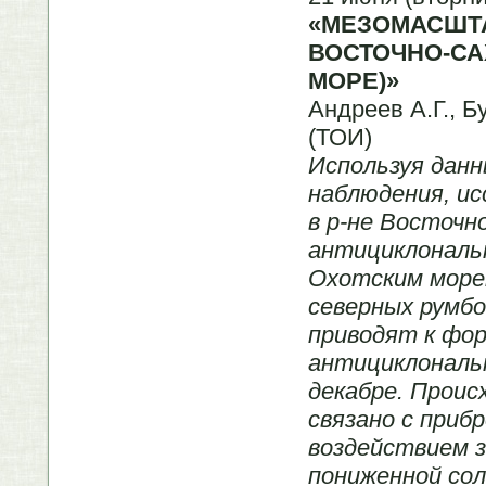
«МЕЗОМАСШТА
ВОСТОЧНО-СА
МОРЕ)»
Андреев А.Г., Б
(ТОИ)
Используя дан
наблюдения, и
в р-не Восточн
антициклональ
Охотским море
северных румбо
приводят к фо
антициклональн
декабре. Проис
связано с приб
воздействием з
пониженной сол