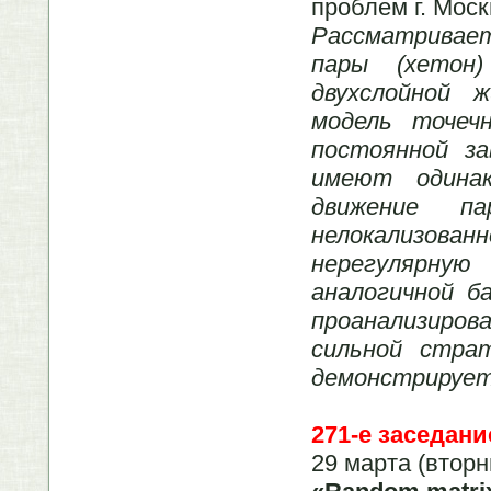
проблем г. Мос
Рассматривает
пары (хетон
двухслойной 
модель точеч
постоянной за
имеют одинак
движение п
нелокализованн
нерегулярну
аналогичной б
проанализиров
сильной стра
демонстрирует
271-е заседани
29 марта (вторн