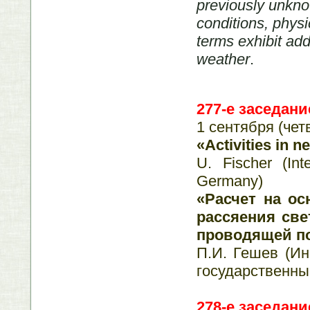
previously unkno
conditions, physi
terms exhibit add
weather
.
277
-
е заседани
1 сентября (чет
«Activities in n
U. Fischer (Int
Germany)
«Расчет на о
рассяения све
проводящей п
П.И. Гешев (И
государственны
278
-
е заседани