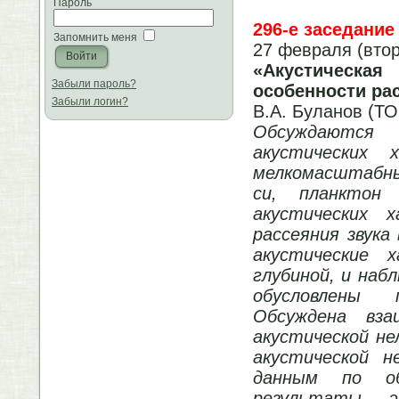
Пароль
296-е заседание
Запомнить меня
27 февраля (втор
«Акустическа
Забыли пароль?
особенности ра
Забыли логин?
В.А. Буланов (ТО
Обсуждаются
акустических 
мелкомасштабны
си, планктон 
акустических 
рассеяния звука
акустические 
глубиной, и наб
обусловлены 
Обсуждена вза
акустической не
акустической н
данным по об
результаты эк