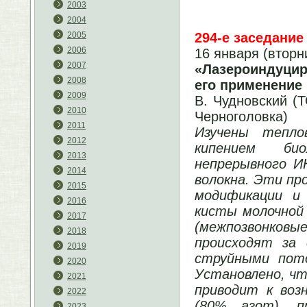
2003
2004
294-е заседание
2005
2006
16 января (вторн
2007
«Лазероиндуцир
2008
его применение
2009
В. Чудновский (
2010
Черноголовка)
2011
Изучены тепло
2012
кипением би
2013
непрерывного И
2014
волокна. Эти пр
2015
модификации и 
2016
кисты молочной 
2017
(межпозвонковы
2018
происходят за
2019
струйными пото
2020
Установлено, чт
2021
приводит к воз
2022
(80% азот), п
2023