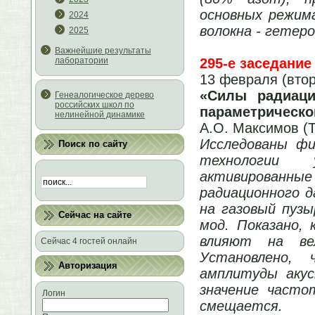
основных режима
2024
волокна - гетер
2025
Важнейшие результаты
295-е заседание
лаборатории
13 февраля (втор
«Силы радиаци
Генеалогическое дерево
российских школ по
параметрическо
нелинейной динамике
А.О. Максимов (Т
Исследованы фи
Поиск по сайту
технологии у
активированные
радиационного д
на газовый пуз
Сейчас на сайте
мод. Показано,
влияют на вел
Сейчас 4 гостей онлайн
Установлено,
Авторизация
амплитуды акус
значение часто
Логин
смещается.