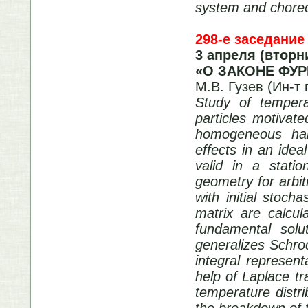
system and choreo
298-е заседание
3 апреля (вторн
«О ЗАКОНЕ ФУ
М.В. Гузев (Ин-
Study of tempera
particles motivat
homogeneous har
effects in an idea
valid in a stati
geometry for arbit
with initial stoch
matrix are calcu
fundamental solu
generalizes Schrod
integral represen
help of Laplace tr
temperature distr
the breakdown of t