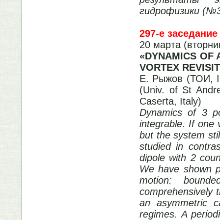
гидрофизики (№3/
297-е заседание
20 марта (вторни
«DYNAMICS OF A
VORTEX REVISI
Е. Рыжов (ТОИ, I
(Univ. of St Andr
Caserta, Italy)
Dynamics of 3 poi
integrable. If one
but the system sti
studied in contra
dipole with 2 coun
We have shown pre
motion: bound
comprehensively t
an asymmetric ca
regimes. A period