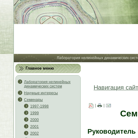
Лабора
Лаборатория нелинейных динамических сист
Главное меню
Лаборатория нелинейных
динамических систем
Навигация сай
Научные интересы
Семинары
|
|
1997-1998
Се
1999
2000
2001
Р
уководитель
2002