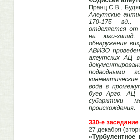
Пранц С.В., Буд
Алеутские анти
170-175 вд.,
отделяется от 
на юго-запад
обнаружения вих
АВИЗО проведен
алеутских АЦ в
документирована
подводными г
кинематические
вода в промежу
буев Арго. АЦ 
субарктики м
происхождения.
330-е заседание
27 декабря (втор
«
Турбулентное 