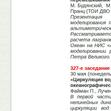
М. Будянский, М.
Пранц (ТОИ ДВО
Презентация
моделирования 
альтиметрич
Рассматриваетс
расчета лагранж
Океан на НИС «
моделировании 
Петра Великого.
327-е заседание
30 мая (понедель
«
Циркуляция во
океанографичес
Файман П., Лучи
В первой част
нелинейных дин
циркуляции во