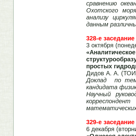
сравнению океа
Охотского мор
анализу циркул
данным различны
328-е заседание
3 октября (понед
«
Аналитическое
структурообраз
простых гидрод
Дидов А. А. (ТО
Доклад по теме
кандидата физи
Научный руково
корреспонде
математических
329-е заседание
6 декабря (вторн
«
Одиссея алеут