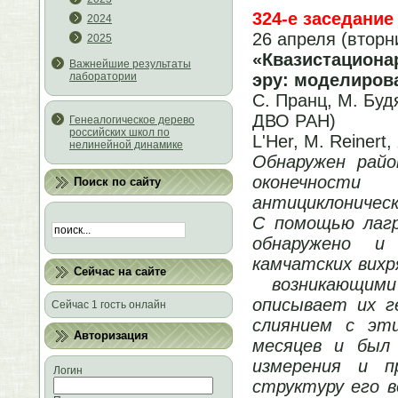
324-е заседание
2024
26 апреля (вторн
2025
«Квазистациона
Важнейшие результаты
эру: моделиров
лаборатории
С. Пранц, М. Буд
ДВО РАН)
Генеалогическое дерево
российских школ по
L'Her, M. Reinert,
нелинейной динамике
Обнаружен рай
оконечност
Поиск по сайту
антициклоническ
С помощью лагр
обнаружено и 
камчатских вихря
Сейчас на сайте
возникающими
описывает их г
Сейчас 1 гость онлайн
слиянием с эт
Авторизация
месяцев и был
измерения и п
Логин
структуру его 