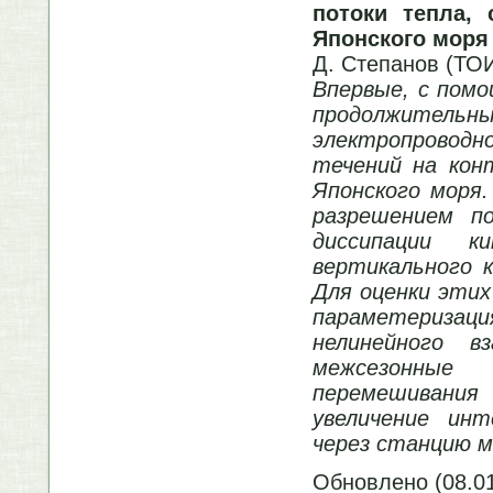
потоки тепла, 
Японского моря 
Д. Степанов (ТО
Впервые, с помо
продолжительн
электропроводн
течений на кон
Японского моря
разрешением по
диссипации к
вертикального 
Для оценки этих
параметеризаци
нелинейного в
межсезонные 
перемешивания
увеличение инт
через станцию 
Обновлено (08.01