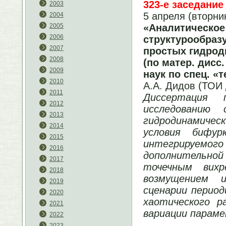
323-е заседание
2003
5 апреля (вторни
2004
«Аналитическое
2005
2006
структурообраз
2007
простых гидрод
2008
(по матер. дисс.
2009
наук по спец. «
2010
А.А. Дидов (ТОИ
2011
Диссертация 
2012
исследованию
2013
гидродинамичес
2014
условия бифу
2015
интегрируем
2016
дополнительной
2017
точечным вихр
2018
возмущением и
2019
сценарии период
2020
хаотического р
2021
вариации параме
2022
2023